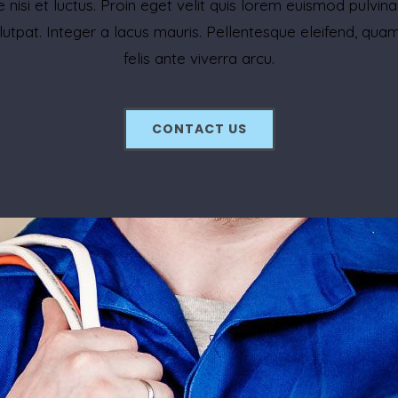
 nisi et luctus. Proin eget velit quis lorem euismod pulvinar
lutpat. Integer a lacus mauris. Pellentesque eleifend, q
felis ante viverra arcu.
CONTACT US