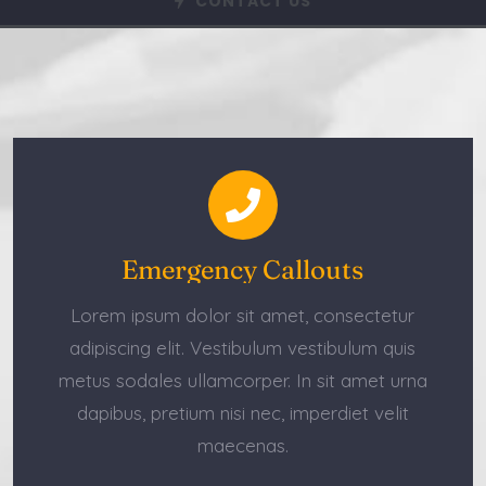
CONTACT US
Emergency Callouts
Lorem ipsum dolor sit amet, consectetur
adipiscing elit. Vestibulum vestibulum quis
metus sodales ullamcorper. In sit amet urna
dapibus, pretium nisi nec, imperdiet velit
maecenas.