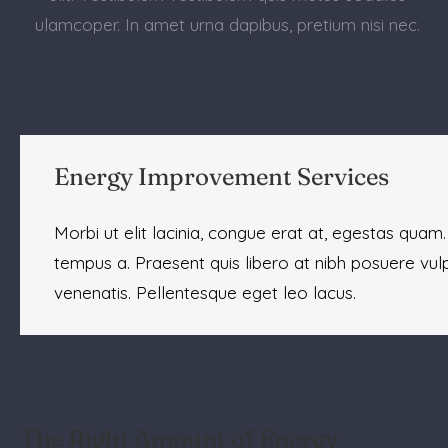
ulamcoper. In amet urna dapibus, pretium nisi nec.
Energy Improvement Services
Morbi ut elit lacinia, congue erat at, egestas quam.
tempus a. Praesent quis libero at nibh posuere vul
venenatis. Pellentesque eget leo lacus.
The Right Amount of Energy