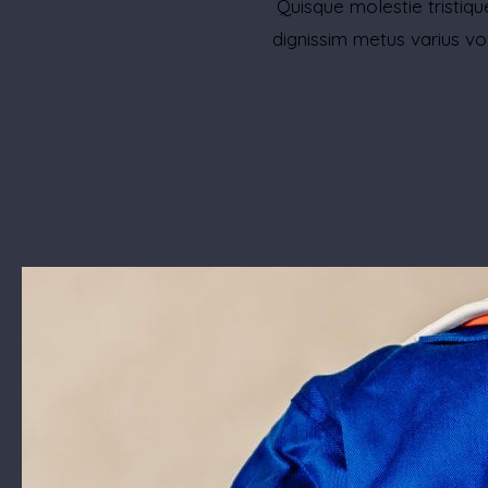
Quisque molestie tristique
dignissim metus varius vo