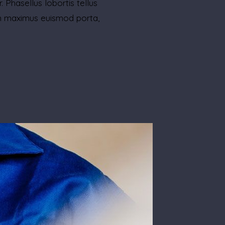
. Phasellus lobortis tellus
uam maximus euismod porta,