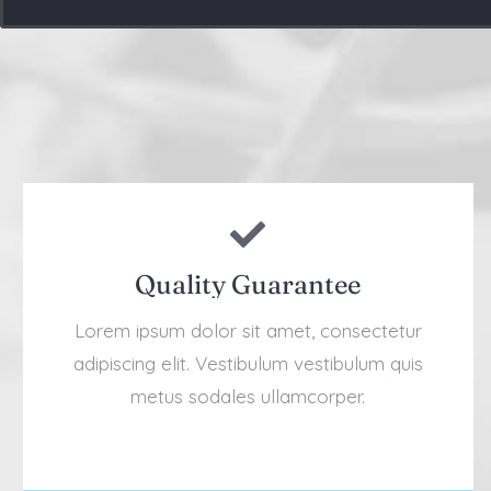
Quality Guarantee
Lorem ipsum dolor sit amet, consectetur
adipiscing elit. Vestibulum vestibulum quis
metus sodales ullamcorper.