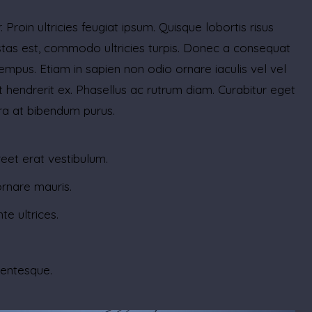
 Proin ultricies feugiat ipsum. Quisque lobortis risus
estas est, commodo ultricies turpis. Donec a consequat
tempus. Etiam in sapien non odio ornare iaculis vel vel
 hendrerit ex. Phasellus ac rutrum diam. Curabitur eget
rra at bibendum purus.
reet erat vestibulum.
ornare mauris.
te ultrices.
lentesque.