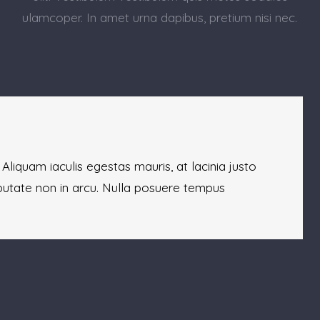
ulamcoper. In amet urna dapibus, pretium nisi nec.
 Aliquam iaculis egestas mauris, at lacinia justo
putate non in arcu. Nulla posuere tempus